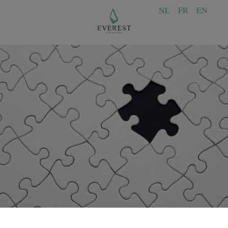
NL
FR
EN