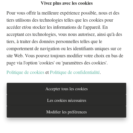
Vivez plus avec les cookies
Oups, cette page n'existe plus
Pour vous offrir la meilleure expérience possible, nous et des
tiers utilisons des technologies telles que les cookies pour
accéder et/ou stocker les informations de l'appareil. En
acceptant ces technologies, vous nous autorisez, ainsi qu'à des
tiers, à traiter des données personnelles telles que le
À Vendre
À Louer
comportement de navigation ou les identifiants uniques sur ce
site Web. Vous pouvez toujours modifier votre choix en bas de
page via l'option 'cookies' ou 'paramètres des cookies'.
Politique de cookies
et
Politique de confidentialité
.
Tél. : 02/733.70.70
Accepter tous les cookies
info@everestproperties.be
Les cookies nécessaires
Everest Properties
Modifier les préférences
Real estate
Boulevard Jamar 53