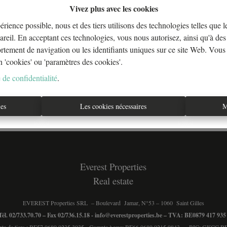
Vivez plus avec les cookies
érience possible, nous et des tiers utilisons des technologies telles que 
areil. En acceptant ces technologies, vous nous autorisez, ainsi qu'à des 
À Vend
ortement de navigation ou les identifiants uniques sur ce site Web. Vous
n 'cookies' ou 'paramètres des cookies'.
 de confidentialité
.
ies
Les cookies nécessaires
M
Everest Properties
Real estate
EVEREST Properties SRL – Boulevard Jamar, N°53 – 1060 Saint Gilles
Tél. 02/733.70.70 – Fax 02/736.15.18 -
info@everestproperties.be
– TVA: BE0879 417 93