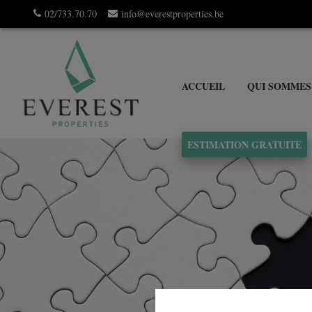
02/733.70.70
info@everestproperties.be
ACCUEIL
QUI SOMMES
ESTIMATION GRATUITE