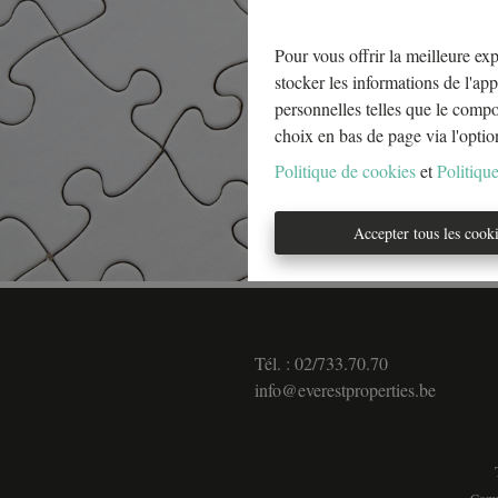
Pour vous offrir la meilleure exp
stocker les informations de l'app
personnelles telles que le comp
choix en bas de page via l'optio
Politique de cookies
et
Politique
Accepter tous les cook
Tél. : 02/733.70.70
info@everestproperties.be