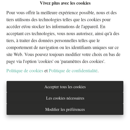
Vivez plus avec les cookies
Oups, cette page n'existe plus
Pour vous offrir la meilleure expérience possible, nous et des
tiers utilisons des technologies telles que les cookies pour
accéder et/ou stocker les informations de l'appareil. En
acceptant ces technologies, vous nous autorisez, ainsi qu'à des
tiers, à traiter des données personnelles telles que le
À Vendre
À Louer
comportement de navigation ou les identifiants uniques sur ce
site Web. Vous pouvez toujours modifier votre choix en bas de
page via l'option 'cookies' ou 'paramètres des cookies'.
Politique de cookies
et
Politique de confidentialité
.
Tél. : 02/733.70.70
Accepter tous les cookies
info@everestproperties.be
Les cookies nécessaires
Everest Properties
Modifier les préférences
Real estate
Boulevard Jamar 53