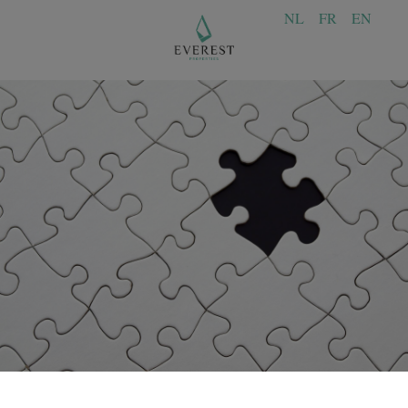
NL
FR
EN