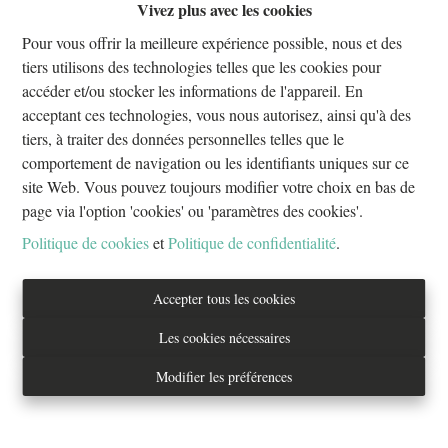
Vivez plus avec les cookies
Oups, cette page n'existe plus
Pour vous offrir la meilleure expérience possible, nous et des
tiers utilisons des technologies telles que les cookies pour
accéder et/ou stocker les informations de l'appareil. En
acceptant ces technologies, vous nous autorisez, ainsi qu'à des
tiers, à traiter des données personnelles telles que le
À Vendre
À Louer
comportement de navigation ou les identifiants uniques sur ce
site Web. Vous pouvez toujours modifier votre choix en bas de
page via l'option 'cookies' ou 'paramètres des cookies'.
Politique de cookies
et
Politique de confidentialité
.
Tél. : 02/733.70.70
Accepter tous les cookies
info@everestproperties.be
Les cookies nécessaires
Everest Properties
Modifier les préférences
Real estate
Boulevard Jamar 53