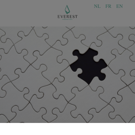
NL
FR
EN