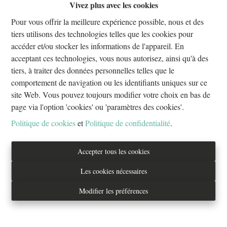
Vivez plus avec les cookies
Oups, cette page n'existe plus
Pour vous offrir la meilleure expérience possible, nous et des
tiers utilisons des technologies telles que les cookies pour
accéder et/ou stocker les informations de l'appareil. En
acceptant ces technologies, vous nous autorisez, ainsi qu'à des
tiers, à traiter des données personnelles telles que le
À Vendre
À Louer
comportement de navigation ou les identifiants uniques sur ce
site Web. Vous pouvez toujours modifier votre choix en bas de
page via l'option 'cookies' ou 'paramètres des cookies'.
Politique de cookies
et
Politique de confidentialité
.
Tél. : 02/733.70.70
Accepter tous les cookies
info@everestproperties.be
Les cookies nécessaires
Everest Properties
Modifier les préférences
Real estate
Boulevard Jamar 53