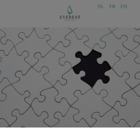
NL
FR
EN