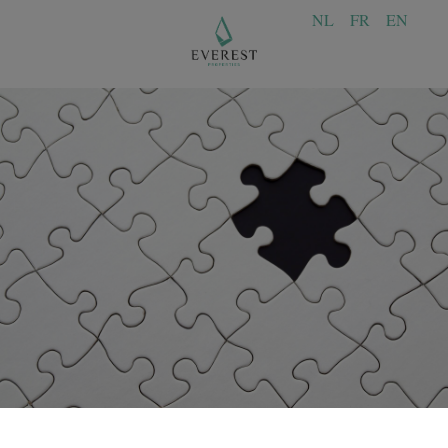
NL
FR
EN