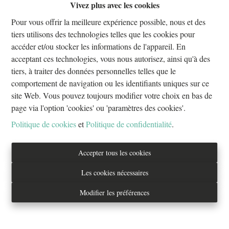
Vivez plus avec les cookies
Oups, cette page n'existe plus
Pour vous offrir la meilleure expérience possible, nous et des
tiers utilisons des technologies telles que les cookies pour
accéder et/ou stocker les informations de l'appareil. En
acceptant ces technologies, vous nous autorisez, ainsi qu'à des
tiers, à traiter des données personnelles telles que le
À Vendre
À Louer
comportement de navigation ou les identifiants uniques sur ce
site Web. Vous pouvez toujours modifier votre choix en bas de
page via l'option 'cookies' ou 'paramètres des cookies'.
Politique de cookies
et
Politique de confidentialité
.
Tél. : 02/733.70.70
Accepter tous les cookies
info@everestproperties.be
Les cookies nécessaires
Everest Properties
Modifier les préférences
Real estate
Boulevard Jamar 53