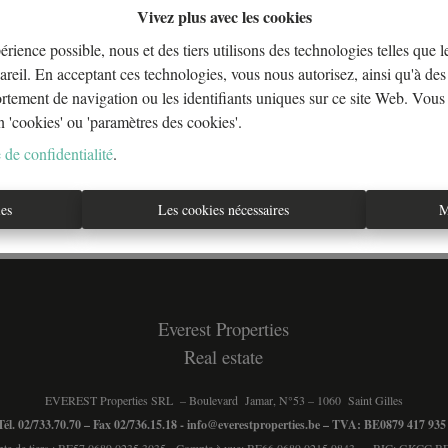
Vivez plus avec les cookies
érience possible, nous et des tiers utilisons des technologies telles que 
areil. En acceptant ces technologies, vous nous autorisez, ainsi qu'à des 
À Vend
ortement de navigation ou les identifiants uniques sur ce site Web. Vous
n 'cookies' ou 'paramètres des cookies'.
 de confidentialité
.
ies
Les cookies nécessaires
M
Everest Properties
Real estate
EVEREST Properties SRL – Boulevard Jamar, N°53 – 1060 Saint Gilles
Tél. 02/733.70.70 – Fax 02/736.15.18 -
info@everestproperties.be
– TVA: BE0879 417 93