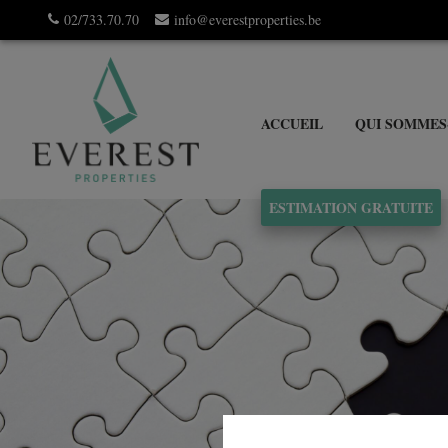
02/733.70.70
info@everestproperties.be
ACCUEIL
QUI SOMMES
ESTIMATION GRATUITE