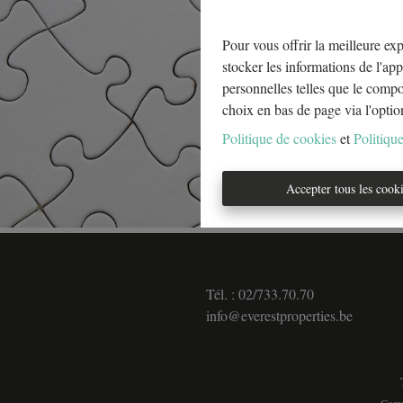
Pour vous offrir la meilleure exp
stocker les informations de l'app
personnelles telles que le comp
choix en bas de page via l'optio
Politique de cookies
et
Politique
Accepter tous les cook
Tél. : 02/733.70.70
info@everestproperties.be