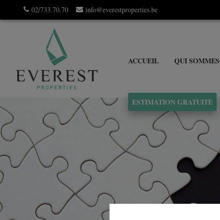
02/733.70.70
info@everestproperties.be
ACCUEIL
QUI SOMMES
ESTIMATION GRATUITE