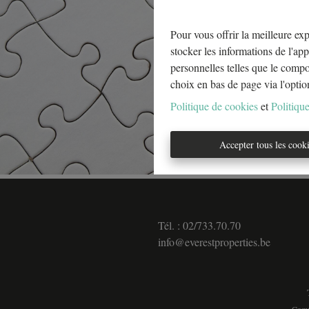
Pour vous offrir la meilleure exp
stocker les informations de l'app
personnelles telles que le comp
choix en bas de page via l'optio
Politique de cookies
et
Politique
Accepter tous les cook
Tél. : 02/733.70.70
info@everestproperties.be