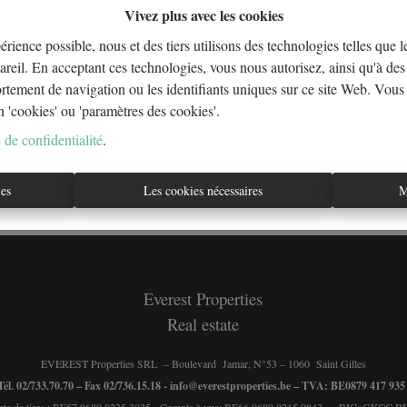
Vivez plus avec les cookies
érience possible, nous et des tiers utilisons des technologies telles que 
areil. En acceptant ces technologies, vous nous autorisez, ainsi qu'à des 
À Vend
ortement de navigation ou les identifiants uniques sur ce site Web. Vous
n 'cookies' ou 'paramètres des cookies'.
 de confidentialité
.
ies
Les cookies nécessaires
M
Everest Properties
Real estate
EVEREST Properties SRL – Boulevard Jamar, N°53 – 1060 Saint Gilles
Tél. 02/733.70.70 – Fax 02/736.15.18 -
info@everestproperties.be
– TVA: BE0879 417 93