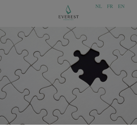
NL
FR
EN