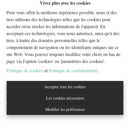
Vivez plus avec les cookies
Oups, cette page n'existe plus
Pour vous offrir la meilleure expérience possible, nous et des
tiers utilisons des technologies telles que les cookies pour
accéder et/ou stocker les informations de l'appareil. En
acceptant ces technologies, vous nous autorisez, ainsi qu'à des
tiers, à traiter des données personnelles telles que le
À Vendre
À Louer
comportement de navigation ou les identifiants uniques sur ce
site Web. Vous pouvez toujours modifier votre choix en bas de
page via l'option 'cookies' ou 'paramètres des cookies'.
Politique de cookies
et
Politique de confidentialité
.
Tél. : 02/733.70.70
Accepter tous les cookies
info@everestproperties.be
Les cookies nécessaires
Everest Properties
Modifier les préférences
Real estate
Boulevard Jamar 53