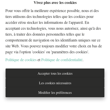
Vivez plus avec les cookies
Oups, cette page n'existe plus
Pour vous offrir la meilleure expérience possible, nous et des
tiers utilisons des technologies telles que les cookies pour
accéder et/ou stocker les informations de l'appareil. En
acceptant ces technologies, vous nous autorisez, ainsi qu'à des
tiers, à traiter des données personnelles telles que le
À Vendre
À Louer
comportement de navigation ou les identifiants uniques sur ce
site Web. Vous pouvez toujours modifier votre choix en bas de
page via l'option 'cookies' ou 'paramètres des cookies'.
Politique de cookies
et
Politique de confidentialité
.
Tél. : 02/733.70.70
Accepter tous les cookies
info@everestproperties.be
Les cookies nécessaires
Everest Properties
Modifier les préférences
Real estate
Boulevard Jamar 53