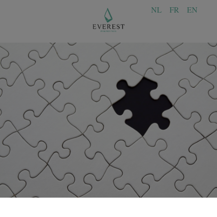
NL
FR
EN