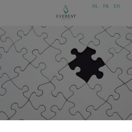
NL
FR
EN