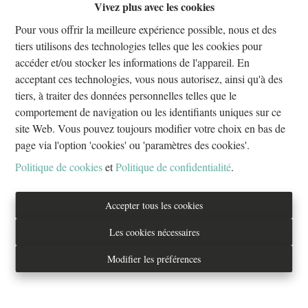
Vivez plus avec les cookies
Oups, cette page n'existe plus
Pour vous offrir la meilleure expérience possible, nous et des
tiers utilisons des technologies telles que les cookies pour
accéder et/ou stocker les informations de l'appareil. En
acceptant ces technologies, vous nous autorisez, ainsi qu'à des
tiers, à traiter des données personnelles telles que le
À Vendre
À Louer
comportement de navigation ou les identifiants uniques sur ce
site Web. Vous pouvez toujours modifier votre choix en bas de
page via l'option 'cookies' ou 'paramètres des cookies'.
Politique de cookies
et
Politique de confidentialité
.
Tél. : 02/733.70.70
Accepter tous les cookies
info@everestproperties.be
Les cookies nécessaires
Everest Properties
Modifier les préférences
Real estate
Boulevard Jamar 53