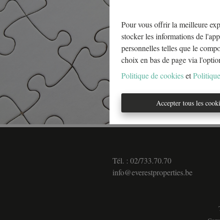
Pour vous offrir la meilleure exp
stocker les informations de l'app
personnelles telles que le comp
choix en bas de page via l'optio
Politique de cookies
et
Politique
Accepter tous les cook
Tél. : 02/733.70.70
info@everestproperties.be