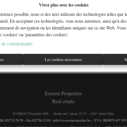
Vivez plus avec les cookies
érience possible, nous et des tiers utilisons des technologies telles que 
areil. En acceptant ces technologies, vous nous autorisez, ainsi qu'à des 
À Vend
ortement de navigation ou les identifiants uniques sur ce site Web. Vous
n 'cookies' ou 'paramètres des cookies'.
 de confidentialité
.
ies
Les cookies nécessaires
M
Everest Properties
Real estate
EVEREST Properties SRL – Boulevard Jamar, N°53 – 1060 Saint Gilles
Tél. 02/733.70.70 – Fax 02/736.15.18 -
info@everestproperties.be
– TVA: BE0879 417 93