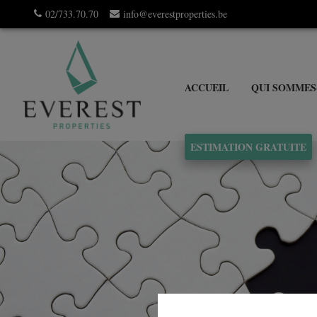
02/733.70.70
info@everestproperties.be
ACCUEIL
QUI SOMMES
ESTIMATION GRATUITE