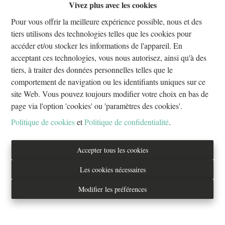
Vivez plus avec les cookies
Oups, cette page n'existe plus
Pour vous offrir la meilleure expérience possible, nous et des
tiers utilisons des technologies telles que les cookies pour
accéder et/ou stocker les informations de l'appareil. En
acceptant ces technologies, vous nous autorisez, ainsi qu'à des
tiers, à traiter des données personnelles telles que le
À Vendre
À Louer
comportement de navigation ou les identifiants uniques sur ce
site Web. Vous pouvez toujours modifier votre choix en bas de
page via l'option 'cookies' ou 'paramètres des cookies'.
Politique de cookies
et
Politique de confidentialité
.
Tél. : 02/733.70.70
Accepter tous les cookies
info@everestproperties.be
Les cookies nécessaires
Everest Properties
Modifier les préférences
Real estate
Boulevard Jamar 53