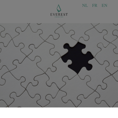
NL
FR
EN