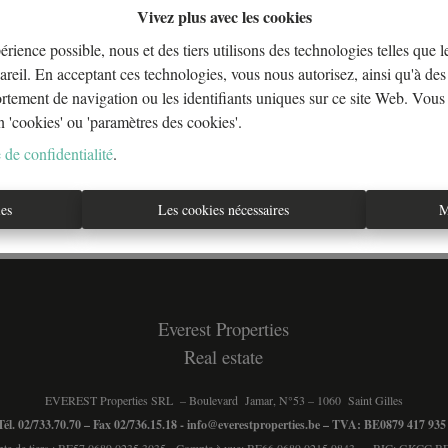
Vivez plus avec les cookies
érience possible, nous et des tiers utilisons des technologies telles que 
areil. En acceptant ces technologies, vous nous autorisez, ainsi qu'à des 
À Vend
ortement de navigation ou les identifiants uniques sur ce site Web. Vous
n 'cookies' ou 'paramètres des cookies'.
 de confidentialité
.
ies
Les cookies nécessaires
M
Everest Properties
Real estate
EVEREST Properties SRL – Boulevard Jamar, N°53 – 1060 Saint Gilles
Tél. 02/733.70.70 – Fax 02/736.15.18 -
info@everestproperties.be
– TVA: BE0879 417 93