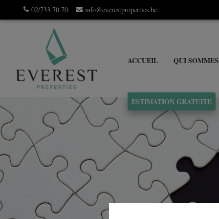
02/733.70.70
info@everestproperties.be
ACCUEIL
QUI SOMMES
ESTIMATION GRATUITE