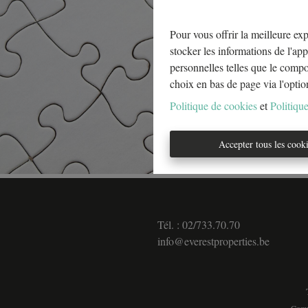
Pour vous offrir la meilleure exp
stocker les informations de l'app
personnelles telles que le comp
choix en bas de page via l'optio
Politique de cookies
et
Politique
Accepter tous les cook
Tél. : 02/733.70.70
info@everestproperties.be