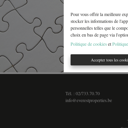
Pour vous offrir la meilleure exp
stocker les informations de l'app
personnelles telles que le comp
choix en bas de page via l'optio
Politique de cookies
et
Politique
Accepter tous les cook
Tél. : 02/733.70.70
info@everestproperties.be