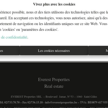
Vivez plus avec les cookies
érience possible, nous et des tiers utilisons des technologies telles que 
areil. En acceptant ces technologies, vous nous autorisez, ainsi qu'à des 
À Vend
ortement de navigation ou les identifiants uniques sur ce site Web. Vous
n 'cookies' ou 'paramètres des cookies'.
 de confidentialité
.
ies
Les cookies nécessaires
M
Everest Properties
Real estate
EVEREST Properties SRL – Boulevard Jamar, N°53 – 1060 Saint Gilles
Tél. 02/733.70.70 – Fax 02/736.15.18 -
info@everestproperties.be
– TVA: BE0879 417 93