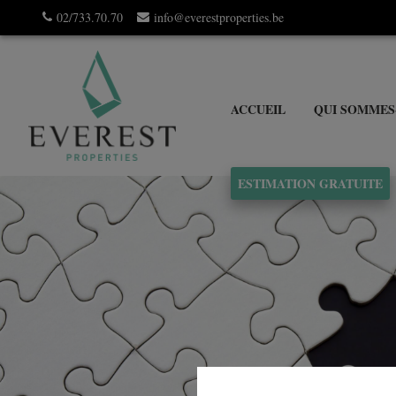
02/733.70.70
info@everestproperties.be
ACCUEIL
QUI SOMMES
ESTIMATION GRATUITE