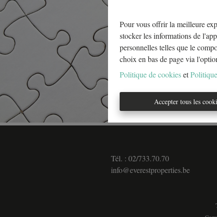
Pour vous offrir la meilleure exp
stocker les informations de l'app
personnelles telles que le comp
choix en bas de page via l'optio
Politique de cookies
et
Politique
Accepter tous les cook
Tél. : 02/733.70.70
info@everestproperties.be