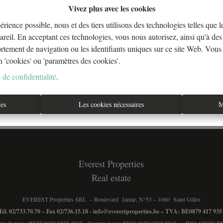
Vivez plus avec les cookies
érience possible, nous et des tiers utilisons des technologies telles que 
areil. En acceptant ces technologies, vous nous autorisez, ainsi qu'à des 
À Vend
ortement de navigation ou les identifiants uniques sur ce site Web. Vous
n 'cookies' ou 'paramètres des cookies'.
 de confidentialité
.
ies
Les cookies nécessaires
M
Everest Properties
Real estate
EVEREST Properties SRL – Boulevard Jamar, N°53 – 1060 Saint Gilles
Tél. 02/733.70.70 – Fax 02/736.15.18 -
info@everestproperties.be
– TVA: BE0879 417 93