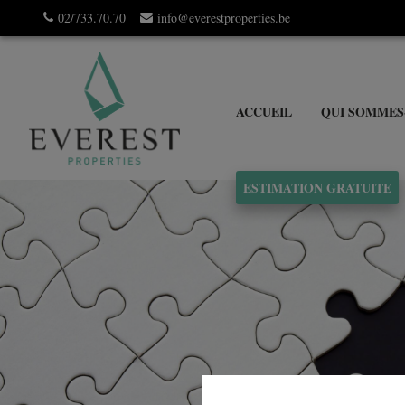
02/733.70.70
info@everestproperties.be
ACCUEIL
QUI SOMMES
ESTIMATION GRATUITE