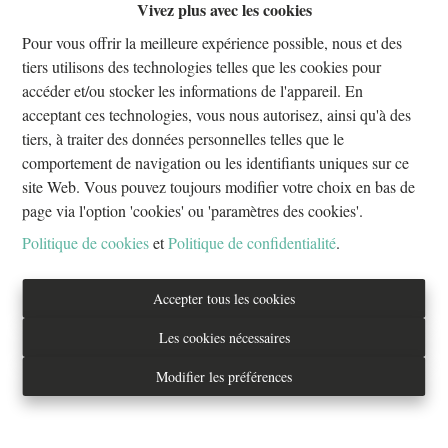
Vivez plus avec les cookies
Oups, cette page n'existe plus
Pour vous offrir la meilleure expérience possible, nous et des
tiers utilisons des technologies telles que les cookies pour
accéder et/ou stocker les informations de l'appareil. En
acceptant ces technologies, vous nous autorisez, ainsi qu'à des
tiers, à traiter des données personnelles telles que le
À Vendre
À Louer
comportement de navigation ou les identifiants uniques sur ce
site Web. Vous pouvez toujours modifier votre choix en bas de
page via l'option 'cookies' ou 'paramètres des cookies'.
Politique de cookies
et
Politique de confidentialité
.
Tél. : 02/733.70.70
Accepter tous les cookies
info@everestproperties.be
Les cookies nécessaires
Everest Properties
Modifier les préférences
Real estate
Boulevard Jamar 53