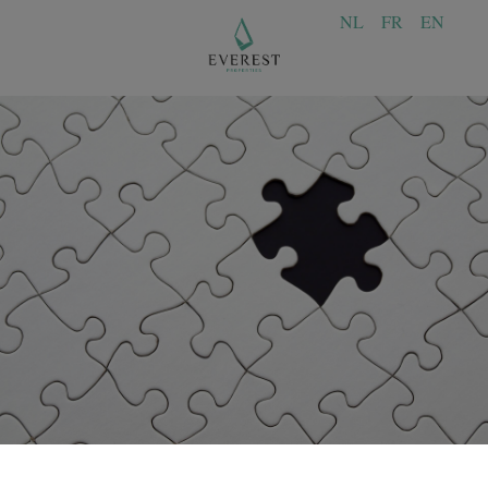
NL
FR
EN