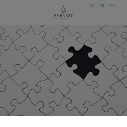
NL
FR
EN