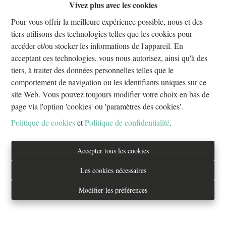
Vivez plus avec les cookies
Oups, cette page n'existe plus
Pour vous offrir la meilleure expérience possible, nous et des
tiers utilisons des technologies telles que les cookies pour
accéder et/ou stocker les informations de l'appareil. En
acceptant ces technologies, vous nous autorisez, ainsi qu'à des
tiers, à traiter des données personnelles telles que le
À Vendre
À Louer
comportement de navigation ou les identifiants uniques sur ce
site Web. Vous pouvez toujours modifier votre choix en bas de
page via l'option 'cookies' ou 'paramètres des cookies'.
Politique de cookies
et
Politique de confidentialité
.
Tél. : 02/733.70.70
Accepter tous les cookies
info@everestproperties.be
Les cookies nécessaires
Everest Properties
Modifier les préférences
Real estate
Boulevard Jamar 53