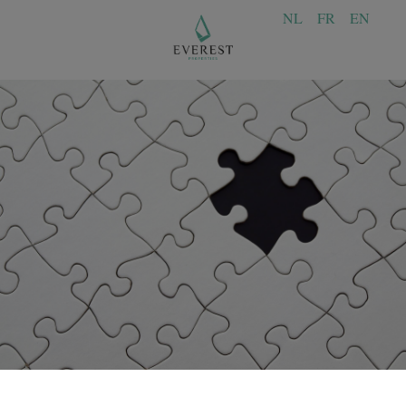
NL
FR
EN