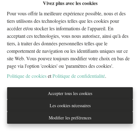
Vivez plus avec les cookies
Oups, cette page n'existe plus
Pour vous offrir la meilleure expérience possible, nous et des
tiers utilisons des technologies telles que les cookies pour
accéder et/ou stocker les informations de l'appareil. En
acceptant ces technologies, vous nous autorisez, ainsi qu'à des
tiers, à traiter des données personnelles telles que le
À Vendre
À Louer
comportement de navigation ou les identifiants uniques sur ce
site Web. Vous pouvez toujours modifier votre choix en bas de
page via l'option 'cookies' ou 'paramètres des cookies'.
Politique de cookies
et
Politique de confidentialité
.
Tél. : 02/733.70.70
Accepter tous les cookies
info@everestproperties.be
Les cookies nécessaires
Everest Properties
Modifier les préférences
Real estate
Boulevard Jamar 53