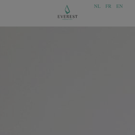
NL
FR
EN