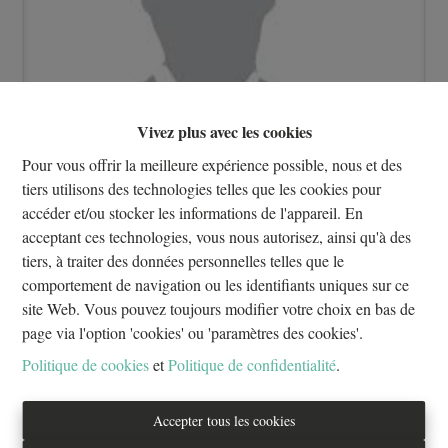
Vivez plus avec les cookies
Pour vous offrir la meilleure expérience possible, nous et des
tiers utilisons des technologies telles que les cookies pour
Contacter l'agence
accéder et/ou stocker les informations de l'appareil. En
acceptant ces technologies, vous nous autorisez, ainsi qu'à des
tiers, à traiter des données personnelles telles que le
3
1
1
130 m²
comportement de navigation ou les identifiants uniques sur ce
site Web. Vous pouvez toujours modifier votre choix en bas de
page via l'option 'cookies' ou 'paramètres des cookies'.
Découvrez la résidence MERLO TVA OFFERTE SUR LA
Politique de cookies
et
Politique de confidentialité
.
PREMIERE TRANCHE DE 100.000€ ! un projet exclusif
composé de seulement 11 appartements neufs de 1 à 3 chambres,
idéalement conçus pour répondre aux attentes des acquéreurs les
Accepter tous les cookies
plus exigeants - Chaque logement bénéficie de généreux espaces