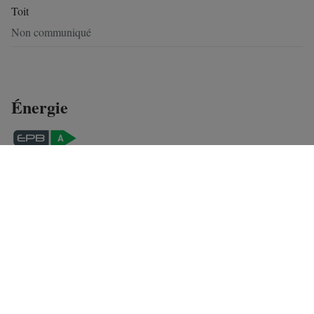
Toit
Non communiqué
Énergie
Certificat électrique
Oui, conforme RGIE
Biens similaires