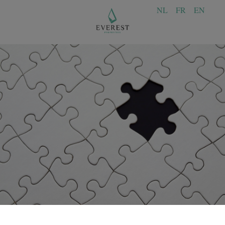
NL
FR
EN