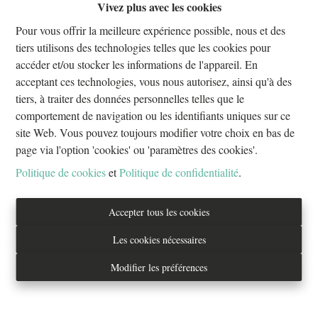
Vivez plus avec les cookies
Oups, cette page n'existe plus
Pour vous offrir la meilleure expérience possible, nous et des
tiers utilisons des technologies telles que les cookies pour
accéder et/ou stocker les informations de l'appareil. En
acceptant ces technologies, vous nous autorisez, ainsi qu'à des
tiers, à traiter des données personnelles telles que le
À Vendre
À Louer
comportement de navigation ou les identifiants uniques sur ce
site Web. Vous pouvez toujours modifier votre choix en bas de
page via l'option 'cookies' ou 'paramètres des cookies'.
Politique de cookies
et
Politique de confidentialité
.
Tél. : 02/733.70.70
Accepter tous les cookies
info@everestproperties.be
Les cookies nécessaires
Everest Properties
Modifier les préférences
Real estate
Boulevard Jamar 53