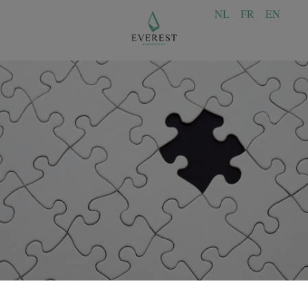
NL
FR
EN