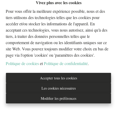
Vivez plus avec les cookies
Oups, cette page n'existe plus
Pour vous offrir la meilleure expérience possible, nous et des
tiers utilisons des technologies telles que les cookies pour
accéder et/ou stocker les informations de l'appareil. En
acceptant ces technologies, vous nous autorisez, ainsi qu'à des
tiers, à traiter des données personnelles telles que le
À Vendre
À Louer
comportement de navigation ou les identifiants uniques sur ce
site Web. Vous pouvez toujours modifier votre choix en bas de
page via l'option 'cookies' ou 'paramètres des cookies'.
Politique de cookies
et
Politique de confidentialité
.
Tél. : 02/733.70.70
Accepter tous les cookies
info@everestproperties.be
Les cookies nécessaires
Everest Properties
Modifier les préférences
Real estate
Boulevard Jamar 53