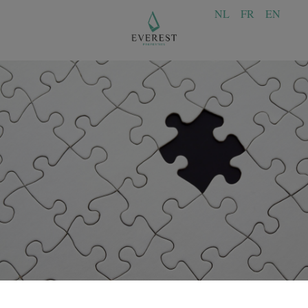
NL
FR
EN