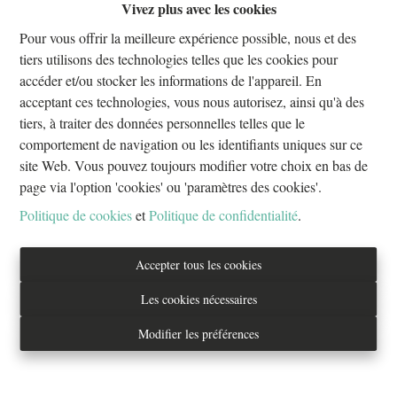
Vivez plus avec les cookies
Oups, cette page n'existe plus
Pour vous offrir la meilleure expérience possible, nous et des
tiers utilisons des technologies telles que les cookies pour
accéder et/ou stocker les informations de l'appareil. En
acceptant ces technologies, vous nous autorisez, ainsi qu'à des
tiers, à traiter des données personnelles telles que le
À Vendre
À Louer
comportement de navigation ou les identifiants uniques sur ce
site Web. Vous pouvez toujours modifier votre choix en bas de
page via l'option 'cookies' ou 'paramètres des cookies'.
Politique de cookies
et
Politique de confidentialité
.
Tél. : 02/733.70.70
Accepter tous les cookies
info@everestproperties.be
Les cookies nécessaires
Everest Properties
Modifier les préférences
Real estate
Boulevard Jamar 53