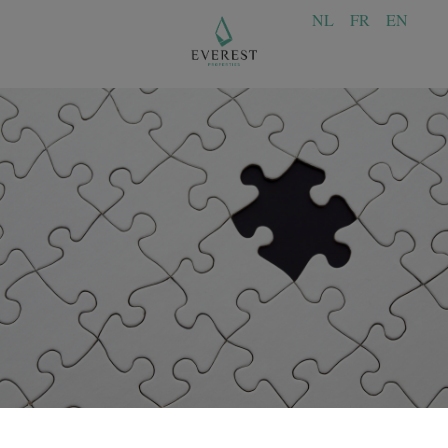
NL
FR
EN