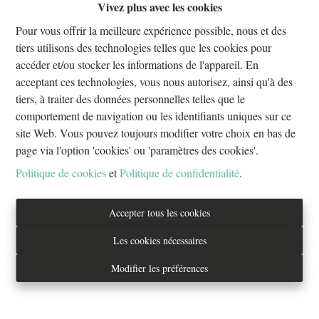
Vivez plus avec les cookies
Oups, cette page n'existe plus
Pour vous offrir la meilleure expérience possible, nous et des
tiers utilisons des technologies telles que les cookies pour
accéder et/ou stocker les informations de l'appareil. En
acceptant ces technologies, vous nous autorisez, ainsi qu'à des
tiers, à traiter des données personnelles telles que le
À Vendre
À Louer
comportement de navigation ou les identifiants uniques sur ce
site Web. Vous pouvez toujours modifier votre choix en bas de
page via l'option 'cookies' ou 'paramètres des cookies'.
Politique de cookies
et
Politique de confidentialité
.
Tél. : 02/733.70.70
Accepter tous les cookies
info@everestproperties.be
Les cookies nécessaires
Everest Properties
Modifier les préférences
Real estate
Boulevard Jamar 53