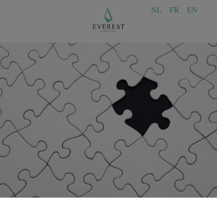
NL
FR
EN