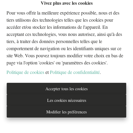
Vivez plus avec les cookies
Oups, cette page n'existe plus
Pour vous offrir la meilleure expérience possible, nous et des
tiers utilisons des technologies telles que les cookies pour
accéder et/ou stocker les informations de l'appareil. En
acceptant ces technologies, vous nous autorisez, ainsi qu'à des
tiers, à traiter des données personnelles telles que le
À Vendre
À Louer
comportement de navigation ou les identifiants uniques sur ce
site Web. Vous pouvez toujours modifier votre choix en bas de
page via l'option 'cookies' ou 'paramètres des cookies'.
Politique de cookies
et
Politique de confidentialité
.
Tél. : 02/733.70.70
Accepter tous les cookies
info@everestproperties.be
Les cookies nécessaires
Everest Properties
Modifier les préférences
Real estate
Boulevard Jamar 53