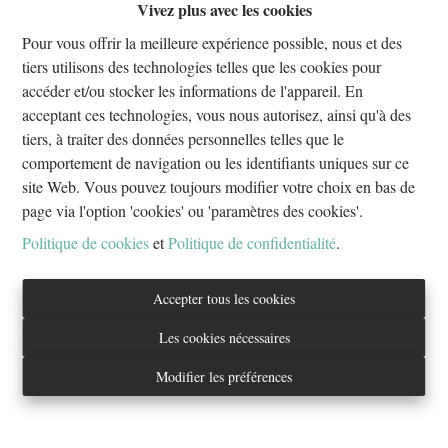
Vivez plus avec les cookies
Oups, cette page n'existe plus
Pour vous offrir la meilleure expérience possible, nous et des
tiers utilisons des technologies telles que les cookies pour
accéder et/ou stocker les informations de l'appareil. En
acceptant ces technologies, vous nous autorisez, ainsi qu'à des
tiers, à traiter des données personnelles telles que le
À Vendre
À Louer
comportement de navigation ou les identifiants uniques sur ce
site Web. Vous pouvez toujours modifier votre choix en bas de
page via l'option 'cookies' ou 'paramètres des cookies'.
Politique de cookies
et
Politique de confidentialité
.
Tél. : 02/733.70.70
Accepter tous les cookies
info@everestproperties.be
Les cookies nécessaires
Everest Properties
Modifier les préférences
Real estate
Boulevard Jamar 53