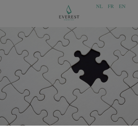
NL
FR
EN