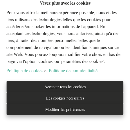
Vivez plus avec les cookies
Oups, cette page n'existe plus
Pour vous offrir la meilleure expérience possible, nous et des
tiers utilisons des technologies telles que les cookies pour
accéder et/ou stocker les informations de l'appareil. En
acceptant ces technologies, vous nous autorisez, ainsi qu'à des
tiers, à traiter des données personnelles telles que le
À Vendre
À Louer
comportement de navigation ou les identifiants uniques sur ce
site Web. Vous pouvez toujours modifier votre choix en bas de
page via l'option 'cookies' ou 'paramètres des cookies'.
Politique de cookies
et
Politique de confidentialité
.
Tél. : 02/733.70.70
Accepter tous les cookies
info@everestproperties.be
Les cookies nécessaires
Everest Properties
Modifier les préférences
Real estate
Boulevard Jamar 53