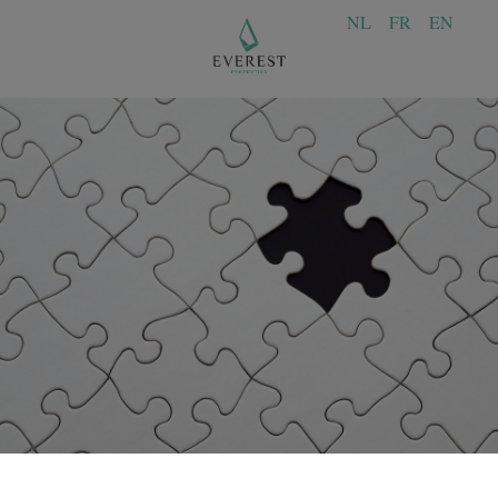
NL
FR
EN