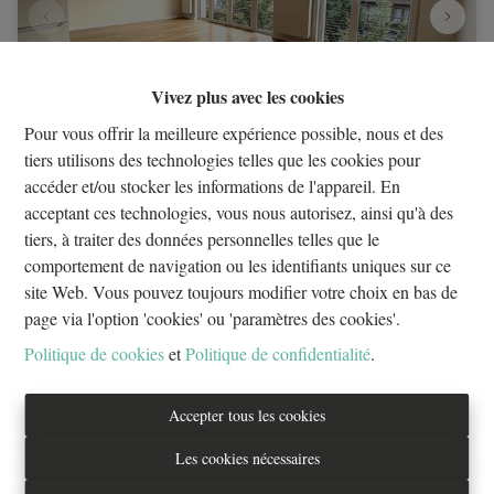
Vivez plus avec les cookies
Pour vous offrir la meilleure expérience possible, nous et des
tiers utilisons des technologies telles que les cookies pour
accéder et/ou stocker les informations de l'appareil. En
Drogenbos! Splendide Appartement 2 chambres non
acceptant ces technologies, vous nous autorisez, ainsi qu'à des
meublé
tiers, à traiter des données personnelles telles que le
1620 Drogenbos
|
ID
: 
32465
comportement de navigation ou les identifiants uniques sur ce
site Web. Vous pouvez toujours modifier votre choix en bas de
€ 1.290 /mois
page via l'option 'cookies' ou 'paramètres des cookies'.
Politique de cookies
et
Politique de confidentialité
.
2
1
88 m²
Accepter tous les cookies
Les cookies nécessaires