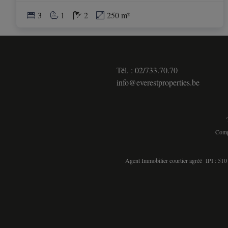
3
1
2
250 m²
Tél. : 02/733.70.70
info@everestproperties.be
Comp
Agent Immobilier courtier agréé IPI : 510