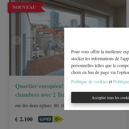
NOUVEAU
Pour vous offrir la meilleure exp
stocker les informations de l'app
personnelles telles que le comp
choix en bas de page via l'optio
Politique de cookies
et
Politique
Quartier européen! Penthouse Duplex 3
chambres avec 2 Terrasses
Accepter tous les cook
rue des deux églises  80, 1000 Brussels
|
ID
: 
32580
€ 2.100