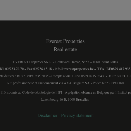
Everest Properties
Real estate
EVEREST Properties SRL – Boulevard Jamar, N°53 – 1060 Saint Gilles
Tél. 02/733.70.70 – Fax 02/736.15.18 -
info@everestproperties.be
– TVA: BE0879 417 93
te de tiers : BE57 0689 0235 3035 - Compte à vue: BE66 0689 0215 9843 - BIC: GKCC
RC professionnelle et cautionnement via AXA Belgium SA - Police N°730.390.160
 110, soumis au
Code de déontologie de l’IPI
- Agrégation obtenue en Belgique par l’Institut p
Luxembourg 16 B, 1000 Bruxelles
Disclaimer
-
Privacy statement