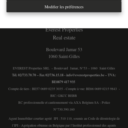
Modifier les préférences
Tél. : 02/733.70.70
info@everestproperties.be
Everest Properties
Real estate
Boulevard Jamar 53
1060 Saint-Gilles
EVEREST Properties SRL – Boulevard Jamar, N°53 – 1060 Saint Gilles
Tél. 02/733.70.70 – Fax 02/736.15.18 -
info@everestproperties.be
– TVA:
BE0879 417 935
Compte de tiers : BE57 0689 0235 3035 - Compte à vue: BE66 0689 0215 9843 -
BIC: GKCC BEBB
RC professionnelle et cautionnement via AXA Belgium SA - Police
N°730.390.160
Agent Immobilier courtier agréé IPI : 510 110, soumis au
Code de déontologie de
l’IPI
- Agrégation obtenue en Belgique par l’Institut professionnel des agents