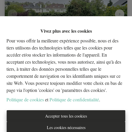
Vivez plus avec les cookies
Pour vous offrir la meilleure expérience possible, nous et des
tiers utilisons des technologies telles que les cookies pour
accéder et/ou stocker les informations de l'appareil. En
Av Tervuren! VILLA 4 FACADES 5 CHAMBRES
acceptant ces technologies, vous nous autorisez, ainsi qu'à des
SEMI MEUBLE +JARDIN+GARAGE
tiers, à traiter des données personnelles telles que le
comportement de navigation ou les identifiants uniques sur ce
1150 Woluwe-Saint-Pierre
|
ID
: 
31483
site Web. Vous pouvez toujours modifier votre choix en bas de
page via l'option 'cookies' ou 'paramètres des cookies'.
€ 3.200 /mois
Politique de cookies
et
Politique de confidentialité
.
5
1
1
Accepter tous les cookies
Les cookies nécessaires