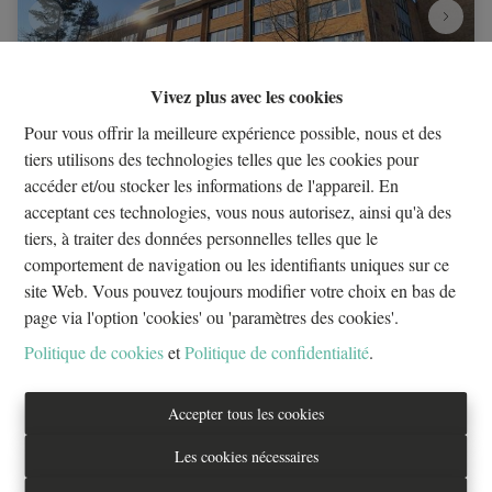
Vivez plus avec les cookies
Pour vous offrir la meilleure expérience possible, nous et des
tiers utilisons des technologies telles que les cookies pour
accéder et/ou stocker les informations de l'appareil. En
Chaussée de Waterloo! magnifique Plateau de Bureaux
acceptant ces technologies, vous nous autorisez, ainsi qu'à des
à louer
tiers, à traiter des données personnelles telles que le
1060 Saint-Gilles
|
ID
: 
32273
comportement de navigation ou les identifiants uniques sur ce
site Web. Vous pouvez toujours modifier votre choix en bas de
€ 1.720 /mois
page via l'option 'cookies' ou 'paramètres des cookies'.
Politique de cookies
et
Politique de confidentialité
.
129 m²
Accepter tous les cookies
Les cookies nécessaires