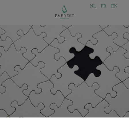
NL
FR
EN