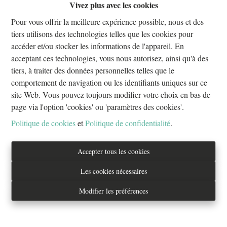
Vivez plus avec les cookies
Oups, cette page n'existe plus
Pour vous offrir la meilleure expérience possible, nous et des
tiers utilisons des technologies telles que les cookies pour
accéder et/ou stocker les informations de l'appareil. En
acceptant ces technologies, vous nous autorisez, ainsi qu'à des
tiers, à traiter des données personnelles telles que le
À Vendre
À Louer
comportement de navigation ou les identifiants uniques sur ce
site Web. Vous pouvez toujours modifier votre choix en bas de
page via l'option 'cookies' ou 'paramètres des cookies'.
Politique de cookies
et
Politique de confidentialité
.
Tél. : 02/733.70.70
Accepter tous les cookies
info@everestproperties.be
Les cookies nécessaires
Everest Properties
Modifier les préférences
Real estate
Boulevard Jamar 53