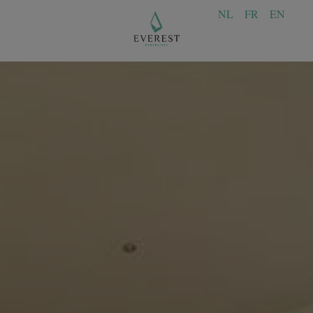
NL
FR
EN