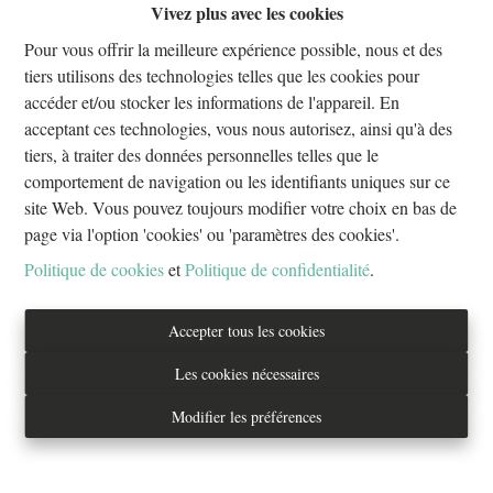
Vivez plus avec les cookies
Pour vous offrir la meilleure expérience possible, nous et des
tiers utilisons des technologies telles que les cookies pour
accéder et/ou stocker les informations de l'appareil. En
Contacter l'agence
acceptant ces technologies, vous nous autorisez, ainsi qu'à des
tiers, à traiter des données personnelles telles que le
comportement de navigation ou les identifiants uniques sur ce
site Web. Vous pouvez toujours modifier votre choix en bas de
1
1
47 m²
page via l'option 'cookies' ou 'paramètres des cookies'.
Politique de cookies
et
Politique de confidentialité
.
Proche des CEE, Shuman du parc Cinquantenaire seulement à 6
minutes à pied et à proximité de toutes commodités. Très joli
Accepter tous les cookies
STUDIO lumineux, meublé de ±47m² avec un petit balcon situé
au 1er étage d'un petit immeuble de 3 étages, comprenant une
Les cookies nécessaires
cuisine équipée avec réfrigérateur, congélateur, lave-vaisselle, four
Modifier les préférences
combiné micro-ondes, cuisinière au gaz, salle de bain, WC, lave-
linge commun au sous-sol. Provisions de charges de 280€/mois
pour l'assurance, les communs, l'électricité, le gaz, le chauffage,