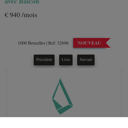
avec Balcon
€ 940 /mois
NOUVEAU
1000 Bruxelles
|
Ref:
32696
Précédent
Liste
Suivant