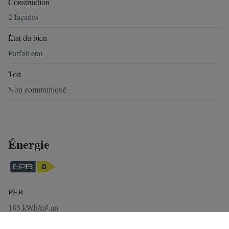
Construction
2 façades
État du bien
Parfait état
Toit
Non communiqué
Énergie
PEB
185 kWh/m².an