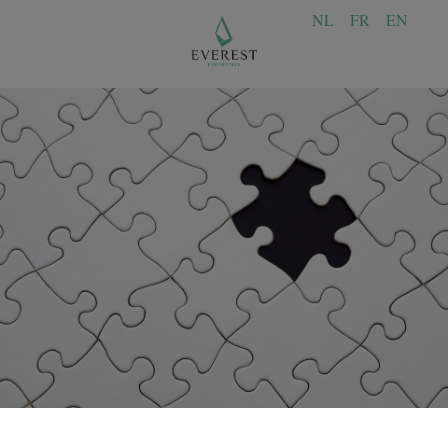
NL
FR
EN