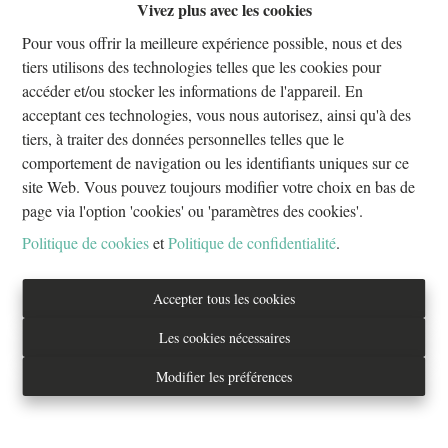
Vivez plus avec les cookies
Oups, cette page n'existe plus
Pour vous offrir la meilleure expérience possible, nous et des
tiers utilisons des technologies telles que les cookies pour
accéder et/ou stocker les informations de l'appareil. En
acceptant ces technologies, vous nous autorisez, ainsi qu'à des
tiers, à traiter des données personnelles telles que le
À Vendre
À Louer
comportement de navigation ou les identifiants uniques sur ce
site Web. Vous pouvez toujours modifier votre choix en bas de
page via l'option 'cookies' ou 'paramètres des cookies'.
Politique de cookies
et
Politique de confidentialité
.
Tél. : 02/733.70.70
Accepter tous les cookies
info@everestproperties.be
Les cookies nécessaires
Everest Properties
Modifier les préférences
Real estate
Boulevard Jamar 53