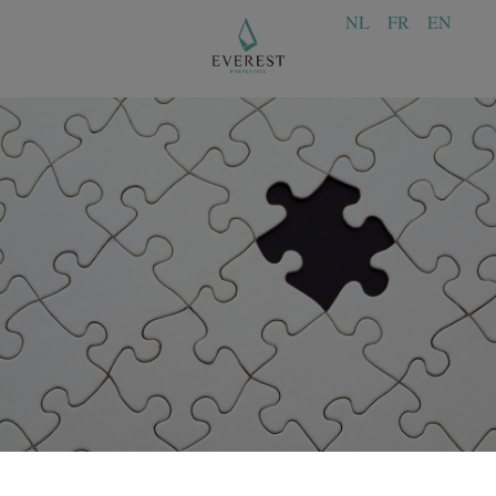
NL
FR
EN