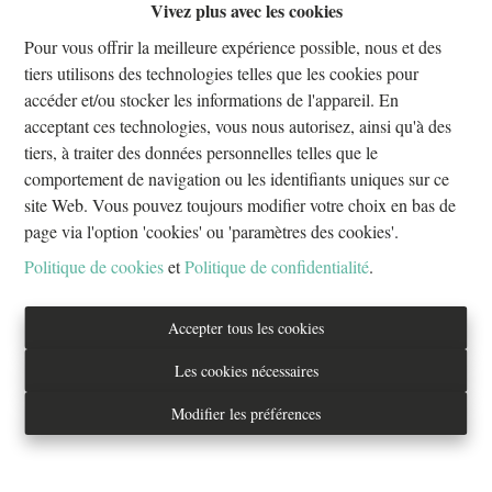
Vivez plus avec les cookies
Oups, cette page n'existe plus
Pour vous offrir la meilleure expérience possible, nous et des
tiers utilisons des technologies telles que les cookies pour
accéder et/ou stocker les informations de l'appareil. En
acceptant ces technologies, vous nous autorisez, ainsi qu'à des
tiers, à traiter des données personnelles telles que le
À Vendre
À Louer
comportement de navigation ou les identifiants uniques sur ce
site Web. Vous pouvez toujours modifier votre choix en bas de
page via l'option 'cookies' ou 'paramètres des cookies'.
Politique de cookies
et
Politique de confidentialité
.
Tél. : 02/733.70.70
Accepter tous les cookies
info@everestproperties.be
Les cookies nécessaires
Everest Properties
Modifier les préférences
Real estate
Boulevard Jamar 53