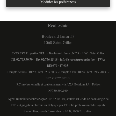
Tél. : 02/733.70.70
Modifier les préférences
info@everestproperties.be
Everest Properties
Real estate
Boulevard Jamar 53
1060 Saint-Gilles
EVEREST Properties SRL – Boulevard Jamar, N°53 – 1060 Saint Gilles
Tél. 02/733.70.70 – Fax 02/736.15.18 -
info@everestproperties.be
– TVA:
BE0879 417 935
Compte de tiers : BE57 0689 0235 3035 - Compte à vue: BE66 0689 0215 9843 -
BIC: GKCC BEBB
RC professionnelle et cautionnement via AXA Belgium SA - Police
N°730.390.160
Agent Immobilier courtier agréé IPI : 510 110, soumis au
Code de déontologie de
l’IPI
- Agrégation obtenue en Belgique par l’Institut professionnel des agents
immobiliers, rue du Luxembourg 16 B, 1000 Bruxelles