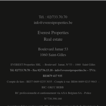
Tél. : 02/733.70.70
info@everestproperties.be
Everest Properties
Real estate
Boulevard Jamar 53
1060 Saint-Gilles
EVEREST Properties SRL – Boulevard Jamar, N°53 – 1060 Saint Gilles
Tél. 02/733.70.70 – Fax 02/736.15.18 -
info@everestproperties.be
– TVA:
BE0879 417 935
Compte de tiers : BE57 0689 0235 3035 - Compte à vue: BE66 0689 0215 9843 -
BIC: GKCC BEBB
RC professionnelle et cautionnement via AXA Belgium SA - Police
N°730.390.160