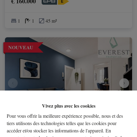
€ 160.000
1
1
45 m²
NOUVEAU
Vivez plus avec les cookies
Pour vous offrir la meilleure expérience possible, nous et des
tiers utilisons des technologies telles que les cookies pour
accéder et/ou stocker les informations de l'appareil. En
SABLON! Affaire à saisir! Appartement 1 chambre à