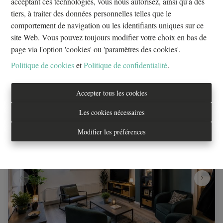
acceptant ces technologies, vous nous autorisez, ainsi qu'à des
vendre
tiers, à traiter des données personnelles telles que le
1000 Bruxelles
|
ID
: 
32659
comportement de navigation ou les identifiants uniques sur ce
site Web. Vous pouvez toujours modifier votre choix en bas de
€ 155.000
page via l'option 'cookies' ou 'paramètres des cookies'.
Politique de cookies
et
Politique de confidentialité
.
1
1
56 m²
Accepter tous les cookies
Les cookies nécessaires
NOUVEAU
Modifier les préférences