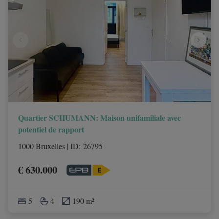
Quartier SCHUMANN: Maison unifamiliale avec
potentiel de rapport
1000 Bruxelles
|
ID
: 
26795
€ 630.000
5
4
190 m²