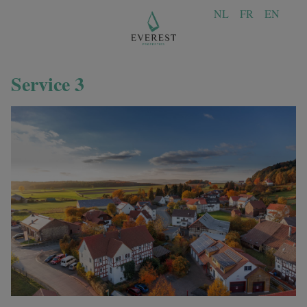
NL
FR
EN
Service 3