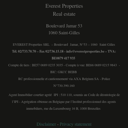
Everest Properties
Real estate
Boulevard Jamar 53
1060 Saint-Gilles
EVEREST Properties SRL – Boulevard Jamar, N°53 – 1060 Saint Gilles
Tél. 02/733.70.70 – Fax 02/736.15.18 -
info@everestproperties.be
– TVA:
BE0879 417 935
Compte de tiers : BE57 0689 0235 3035 - Compte à vue: BE66 0689 0215 9843 -
BIC: GKCC BEBB
RC professionnelle et cautionnement via AXA Belgium SA - Police
N°730.390.160
Agent Immobilier courtier agréé IPI : 510 110, soumis au
Code de déontologie de
l’IPI
- Agrégation obtenue en Belgique par l’Institut professionnel des agents
immobiliers, rue du Luxembourg 16 B, 1000 Bruxelles
Disclaimer
-
Privacy statement