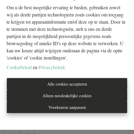
Om u de best mogelijke ervaring te bieden, gebruiken zowel
wij als derde partijen technologieën zoals cookies om toegang
te krijgen tot apparaatinformatie en/of deze op te slaan. Door in
te stemmen met deze technologieën, stelt u ons en derde
Huis
partijen in de mogelijkheid persoonlijke gegevens zoals
browsegedrag of unieke ID's op deze website te verwerken. U
Appartement
kan uw keuze altijd wijzigen onderaan de pagina via de optie
'cookies' of 'cookie instellingen'.
Grond
Cookiebeleid
en
Privacybeleid
.
Opbrengsteigendom
Andere
Alle cookies accepteren
Commercieel
Alleen noodzakelijke cookies
Antwerpen
Over te nemen
Voorkeuren aanpassen
Brussels Hoofdstedelijk Gewest
Parking / Garage
Henegouwen
Industrieel