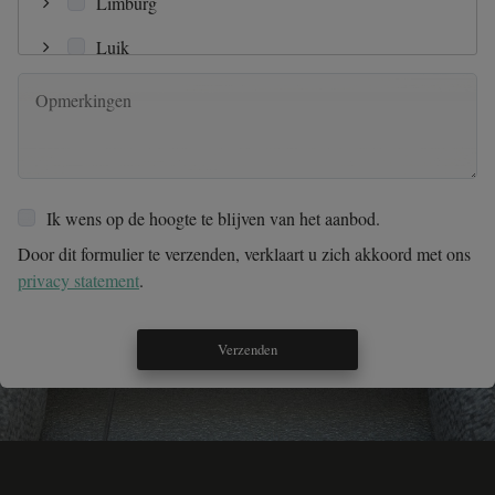
Limburg
Kantoren
Luik
Karavan
Luxemburg
Namen
Oost-Vlaanderen
Ik wens op de hoogte te blijven van het aanbod.
Vlaams Brabant
Door dit formulier te verzenden, verklaart u zich akkoord met ons
Waals Brabant
privacy statement
.
West-Vlaanderen
Verzenden