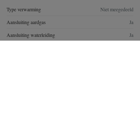
Type verwarming
Niet meegedeeld
Aansluiting aardgas
Ja
Aansluiting waterleiding
Ja
Keuken
Niet meegedeeld
Beglazing
Dubbel glas - HR+ - Zonwerend
Raamkozijn
PVC