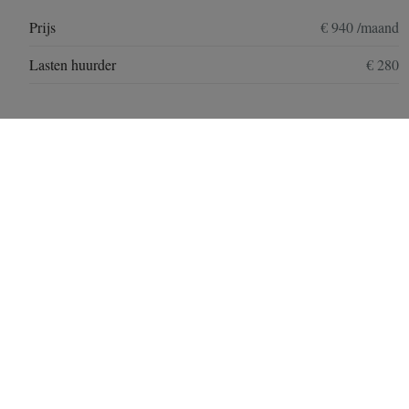
Prijs
€ 940 /maand
Lasten huurder
€ 280
Bebouwing
Bebouwing
Gesloten
Staat
Perfekte staat