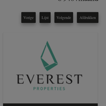
Vorige
Lijst
Volgende
Afdrukken