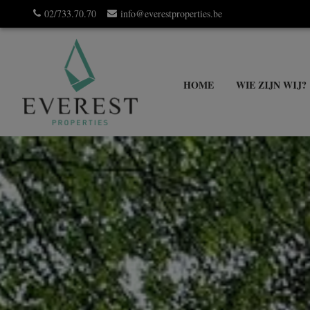
02/733.70.70
info@everestproperties.be
HOME
WIE ZIJN WIJ?