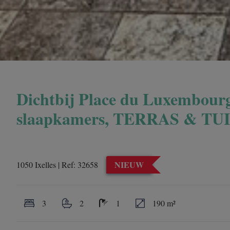
Dichtbij Place du Luxembourg
slaapkamers, TERRAS & TU
NIEUW
1050 Ixelles
|
Ref:
32658
3
2
1
190 m²