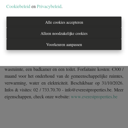
Cookiebeleid
en
Privacybeleid
.
2
1
Alle cookies accepteren
Alleen noodzakelijke cookies
Dichtbij het centrum van Lasne. Dicht bij openbaar vervoer en
alle andere voorzieningen. In een klein gebouw zeer rustig, mooi
Voorkeuren aanpassen
appartement FURNITURE gelegen op de 2e verdieping. Het is
als volgt samengesteld: een mooie lichte woonkamer met
eetkamer, 2 slaapkamers, een hyper uitgeruste keuken met een
wasruimte, een badkamer en een toilet. Forfaitaire kosten: €300 /
maand voor het onderhoud van de gemeenschappelijke ruimtes,
verwarming, water en elektriciteit. Beschikbaar op 31/10/2026.
Infos & visites: 02 / 733.70.70 - info@everestproperties.be. Meer
eigenschappen, check onze website:
www.everestproperties.be