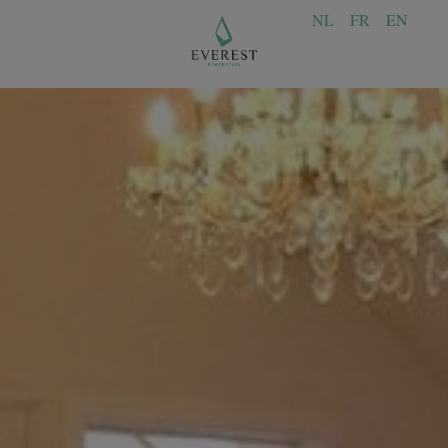
NL
FR
EN