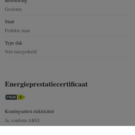
Bebouwing
Gesloten
Staat
Perfekte staat
Type dak
Niet meegedeeld
Energieprestatiecertificaat
Keuringsattest elektriciteit
Ja, conform AREI
EPC