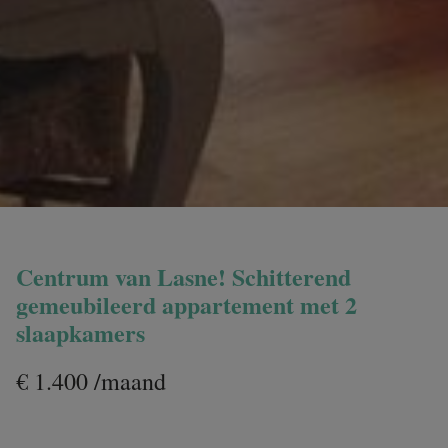
Centrum van Lasne! Schitterend
gemeubileerd appartement met 2
slaapkamers
€ 1.400 /maand