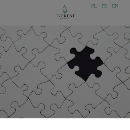
NL
FR
EN