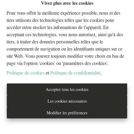
Vivez plus avec les cookies
Oups, cette page n'existe plus
Pour vous offrir la meilleure expérience possible, nous et des
tiers utilisons des technologies telles que les cookies pour
accéder et/ou stocker les informations de l'appareil. En
acceptant ces technologies, vous nous autorisez, ainsi qu'à des
tiers, à traiter des données personnelles telles que le
À Vendre
À Louer
comportement de navigation ou les identifiants uniques sur ce
site Web. Vous pouvez toujours modifier votre choix en bas de
page via l'option 'cookies' ou 'paramètres des cookies'.
Politique de cookies
et
Politique de confidentialité
.
Tél. : 02/733.70.70
Accepter tous les cookies
info@everestproperties.be
Les cookies nécessaires
Everest Properties
Modifier les préférences
Real estate
Boulevard Jamar 53