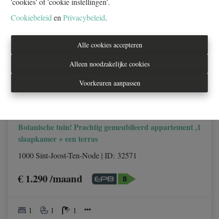
'cookies' of 'cookie instellingen'.
Cookiebeleid
en
Privacybeleid
.
Alle cookies accepteren
Alleen noodzakelijke cookies
Voorkeuren aanpassen
Botanische tuin! Prachtig gemeubileerd appartement ,1
slaapkamer + een terras
1000 Sint-Joost-Ten-Node
|
ID
: 
32571
€ 1.290 /maand
1
1
1