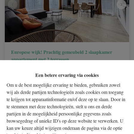
Europese wijk! Prachtig gemeubeld 2 slaapkamer
appartement met 2 terrassen
1210 Sint-Joost-Ten-Node
|
ID
: 
32907
Een betere ervaring via cookies
€ 1.750 /maand
Om u de best mogelijke ervaring te bieden, gebruiken zowel
wij als derde partijen technologieën zoals cookies om toegang
te krijgen tot apparaatinformatie en/of deze op te slaan. Door in
2
1
1
te stemmen met deze technologieën, stelt u ons en derde
partijen in de mogelijkheid persoonlijke gegevens zoals
browsegedrag of unieke ID's op deze website te verwerken. U
kan uw keuze altijd wijzigen onderaan de pagina via de optie
OPTIE