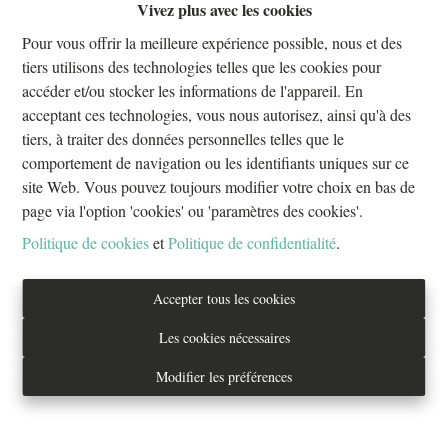
Vivez plus avec les cookies
Oups, cette page n'existe plus
Pour vous offrir la meilleure expérience possible, nous et des
tiers utilisons des technologies telles que les cookies pour
accéder et/ou stocker les informations de l'appareil. En
acceptant ces technologies, vous nous autorisez, ainsi qu'à des
tiers, à traiter des données personnelles telles que le
À Vendre
À Louer
comportement de navigation ou les identifiants uniques sur ce
site Web. Vous pouvez toujours modifier votre choix en bas de
page via l'option 'cookies' ou 'paramètres des cookies'.
Politique de cookies
et
Politique de confidentialité
.
Tél. : 02/733.70.70
Accepter tous les cookies
info@everestproperties.be
Les cookies nécessaires
Everest Properties
Modifier les préférences
Real estate
Boulevard Jamar 53