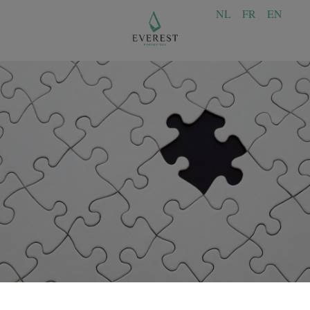
NL
FR
EN