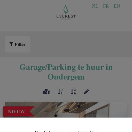
NL
FR
EN
Filter
Garage/Parking te huur in
Oudergem
NIEUW