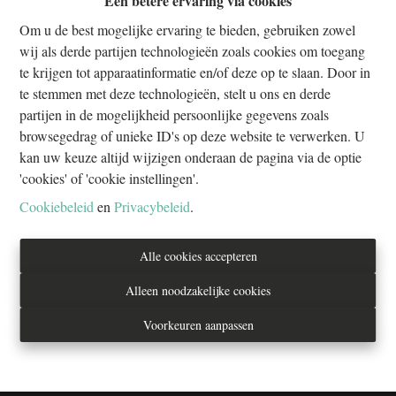
Een betere ervaring via cookies
Om u de best mogelijke ervaring te bieden, gebruiken zowel
wij als derde partijen technologieën zoals cookies om toegang
te krijgen tot apparaatinformatie en/of deze op te slaan. Door in
te stemmen met deze technologieën, stelt u ons en derde
partijen in de mogelijkheid persoonlijke gegevens zoals
browsegedrag of unieke ID's op deze website te verwerken. U
kan uw keuze altijd wijzigen onderaan de pagina via de optie
'cookies' of 'cookie instellingen'.
Les Ecuries de la Chasse Royale - Kantoor te huur
Cookiebeleid
en
Privacybeleid
.
1160 Oudergem
|
ID
: 
30032
Alle cookies accepteren
€ 850 /maand
Alleen noodzakelijke cookies
Voorkeuren aanpassen
69 m²