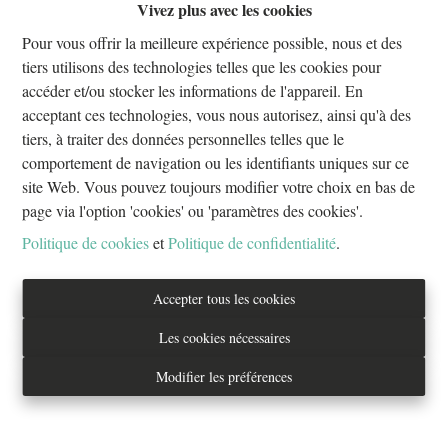
Vivez plus avec les cookies
Oups, cette page n'existe plus
Pour vous offrir la meilleure expérience possible, nous et des
tiers utilisons des technologies telles que les cookies pour
accéder et/ou stocker les informations de l'appareil. En
acceptant ces technologies, vous nous autorisez, ainsi qu'à des
tiers, à traiter des données personnelles telles que le
À Vendre
À Louer
comportement de navigation ou les identifiants uniques sur ce
site Web. Vous pouvez toujours modifier votre choix en bas de
page via l'option 'cookies' ou 'paramètres des cookies'.
Politique de cookies
et
Politique de confidentialité
.
Tél. : 02/733.70.70
Accepter tous les cookies
info@everestproperties.be
Les cookies nécessaires
Everest Properties
Modifier les préférences
Real estate
Boulevard Jamar 53