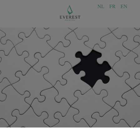
NL
FR
EN