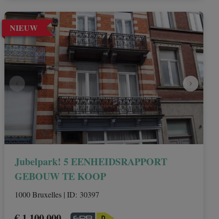
NIEUW
Jubelpark! 5 EENHEIDSRAPPORT
GEBOUW TE KOOP
1000 Bruxelles
|
ID
: 
30397
€ 1.100.000