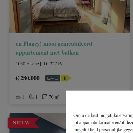
en Flagey! mooi gemeubileerd
appartement met balkon
1050 Elsene
|
ID
: 
32716
€ 280.000
1
1
70 m²
Om u de best mogelijke ervaring
tot apparaatinformatie en/of dez
NIEUW
mogelijkheid persoonlijke gege