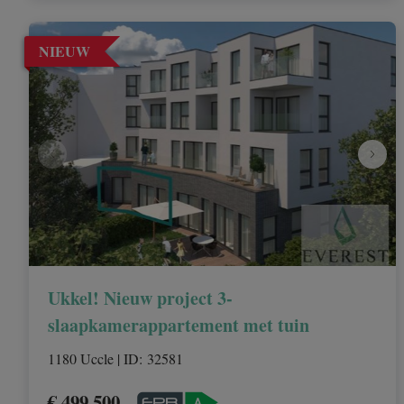
NIEUW
Ukkel! Nieuw project 3-
slaapkamerappartement met tuin
1180 Uccle
|
ID
: 
32581
€ 499.500