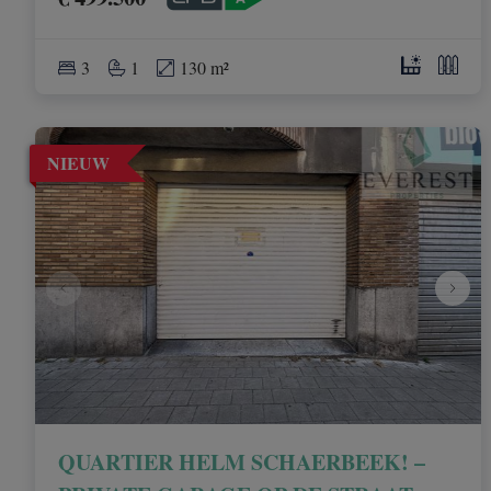
3
1
130 m²
NIEUW
QUARTIER HELM SCHAERBEEK! –