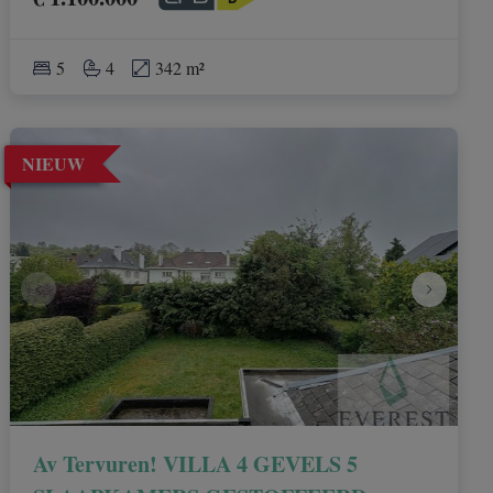
5
4
342 m²
NIEUW
Av Tervuren! VILLA 4 GEVELS 5