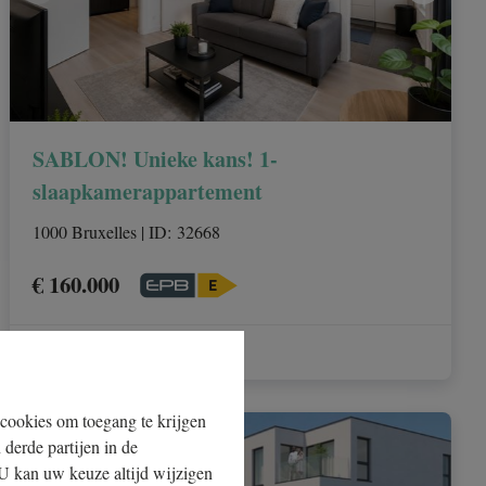
SABLON! Unieke kans! 1-
slaapkamerappartement
1000 Bruxelles
|
ID
: 
32668
€ 160.000
1
45 m²
 cookies om toegang te krijgen
 derde partijen in de
NIEUW
U kan uw keuze altijd wijzigen