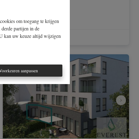
1000 Brussel
|
ID
: 
32657
€ 150.000
 cookies om toegang te krijgen
 derde partijen in de
U kan uw keuze altijd wijzigen
1
1
50 m²
NIEUW
Voorkeuren aanpassen