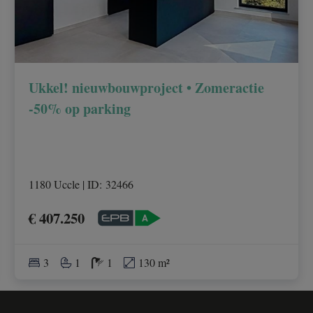
Ukkel! nieuwbouwproject • Zomeractie
-50% op parking
1180 Uccle
|
ID
: 
32466
€ 407.250
3
1
1
130 m²