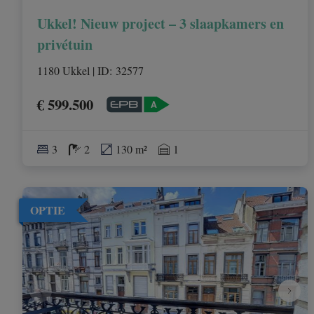
Ukkel! Nieuw project – 3 slaapkamers en
privétuin
1180 Ukkel
|
ID
: 
32577
€ 599.500
3
2
130 m²
1
OPTIE