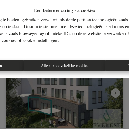
1000 Bruxelles
|
ID
: 
32659
Een betere ervaring via cookies
€ 155.000
 te bieden, gebruiken zowel wij als derde partijen technologieën zoals
e op te slaan. Door in te stemmen met deze technologieën, stelt u ons en
vens zoals browsegedrag of unieke ID's op deze website te verwerken. 
1
1
56 m²
cookies' of 'cookie instellingen'.
NIEUW
en
Alleen noodzakelijke cookies