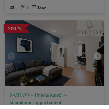
1
1
35 m²
NIEUW
SABLON – Unieke kans! 1-
slaapkamerappartement