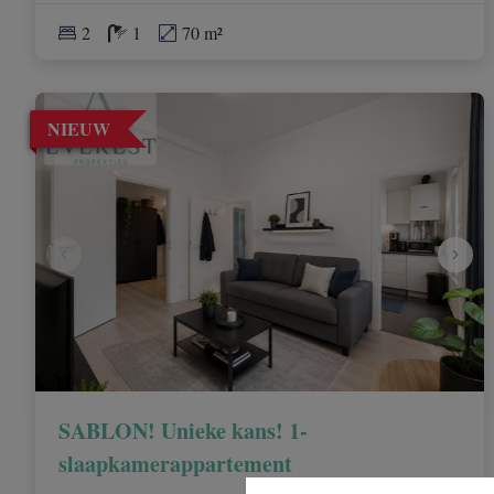
2
1
70 m²
NIEUW
SABLON! Unieke kans! 1-
slaapkamerappartement