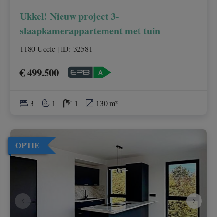
Ukkel! Nieuw project 3-
slaapkamerappartement met tuin
1180 Uccle
|
ID
: 
32581
€ 499.500
3
1
1
130 m²
OPTIE