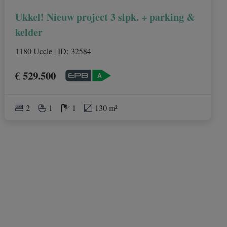
Ukkel! Nieuw project 3 slpk. + parking &
kelder
1180 Uccle
|
ID
: 
32584
€ 529.500
2
1
1
130 m²