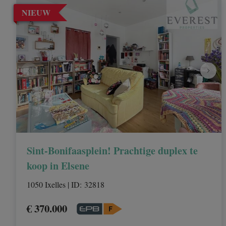
NIEUW
Sint-Bonifaasplein! Prachtige duplex te
koop in Elsene
1050 Ixelles
|
ID
: 
32818
€ 370.000