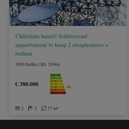
Châtelain buurt! Schitterend
appartement te koop 2 slaapkamers +
balkon
1050 Ixelles
|
ID
: 
31966
€ 380.000
2
2
77 m²