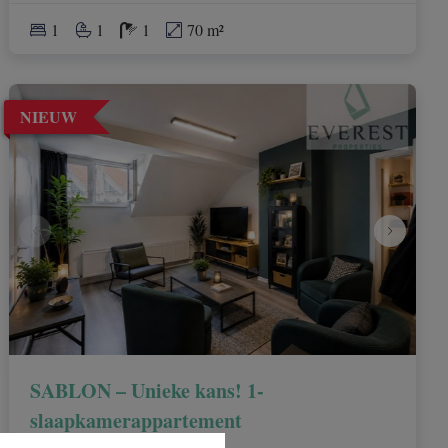
1
1
1
70 m²
NIEUW
SABLON – Unieke kans! 1-
slaapkamerappartement