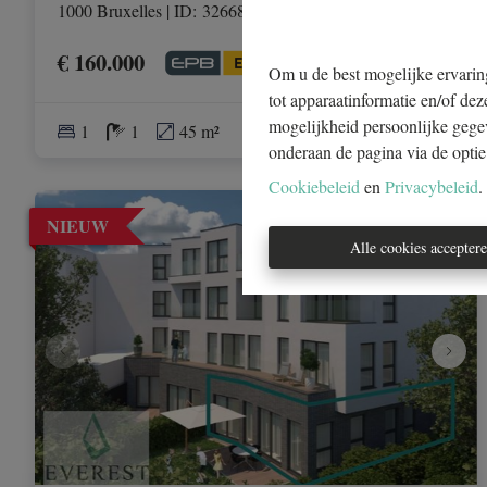
1000 Bruxelles
|
ID
: 
32668
€ 160.000
Om u de best mogelijke ervaring
tot apparaatinformatie en/of dez
mogelijkheid persoonlijke gege
1
1
45 m²
onderaan de pagina via de optie '
Cookiebeleid
en
Privacybeleid
.
NIEUW
Alle cookies accepter