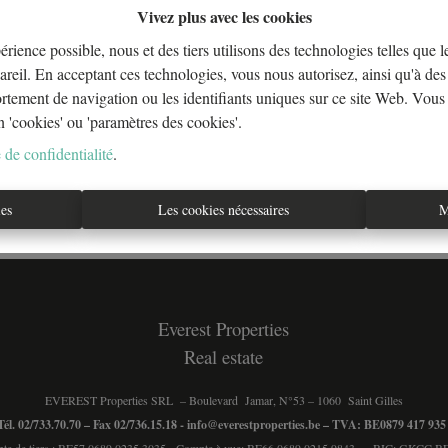
Vivez plus avec les cookies
érience possible, nous et des tiers utilisons des technologies telles que 
areil. En acceptant ces technologies, vous nous autorisez, ainsi qu'à des 
À Vend
ortement de navigation ou les identifiants uniques sur ce site Web. Vous
n 'cookies' ou 'paramètres des cookies'.
 de confidentialité
.
ies
Les cookies nécessaires
M
Everest Properties
Real estate
EVEREST Properties SRL – Boulevard Jamar, N°53 – 1060 Saint Gilles
Tél. 02/733.70.70 – Fax 02/736.15.18 -
info@everestproperties.be
– TVA: BE0879 417 93