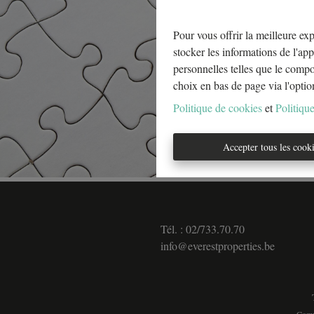
Pour vous offrir la meilleure exp
stocker les informations de l'app
personnelles telles que le comp
choix en bas de page via l'optio
Politique de cookies
et
Politique
Accepter tous les cook
Tél. : 02/733.70.70
info@everestproperties.be