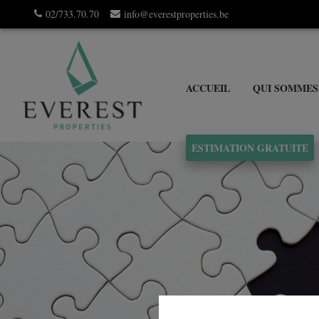
02/733.70.70
info@everestproperties.be
ACCUEIL
QUI SOMMES
ESTIMATION GRATUITE